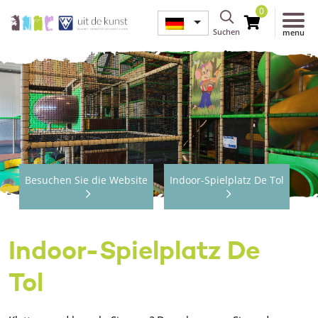
0
Suchen
menu
Besuchen Sie die Website
Indoor-Spielplatz De Tol
Indoor-Spielplatz De
Tol