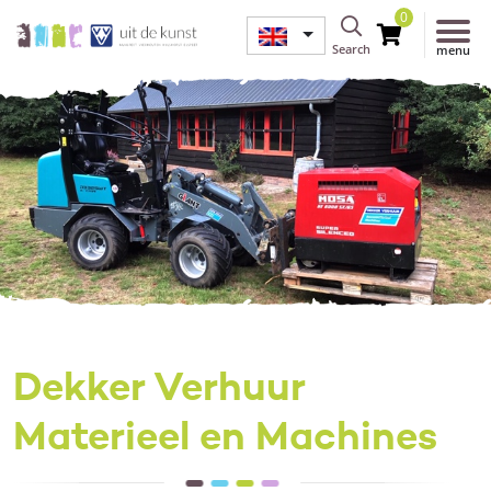
0
Search
menu
Dekker Verhuur
Materieel en Machines