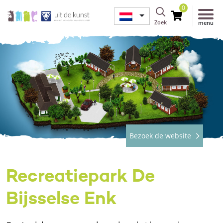
0
Zoek
menu
Bezoek de website
Recreatiepark De
Bijsselse Enk