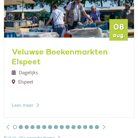
08
aug.
Veluwse Boekenmarkten
Elspeet
Dagelijks
Elspeet
Lees meer
Bekijk alle agenda items