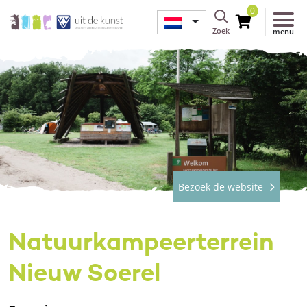
0
Zoek
menu
Bezoek de website
Natuurkampeerterrein
Nieuw Soerel