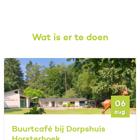
Wat is er te doen
06
aug.
Buurtcafé bij Dorpshuis
Horsterhoek