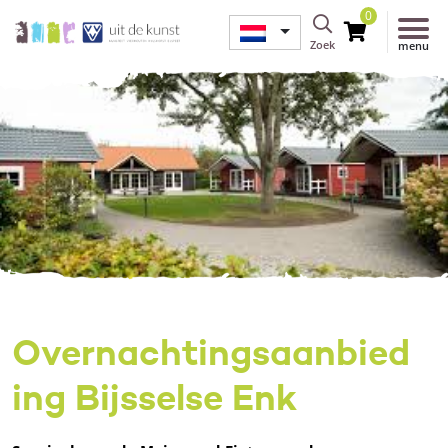
0
Zoek
menu
Overnachtingsaanbied
ing Bijsselse Enk