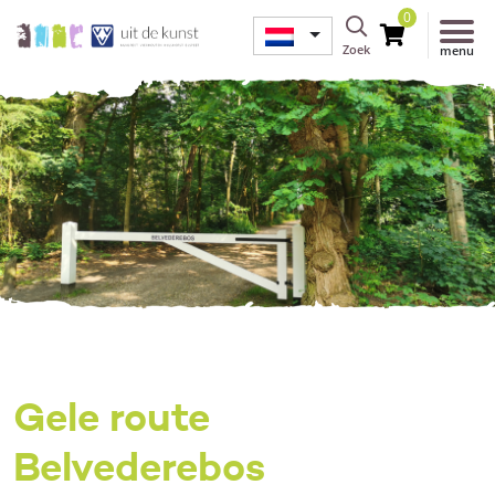
0
Zoek
menu
Gele route
Belvederebos