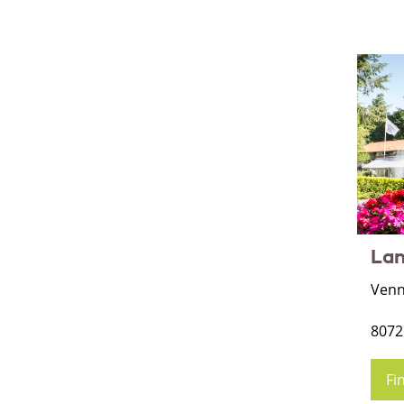
Lan
Venn
8072
Fi