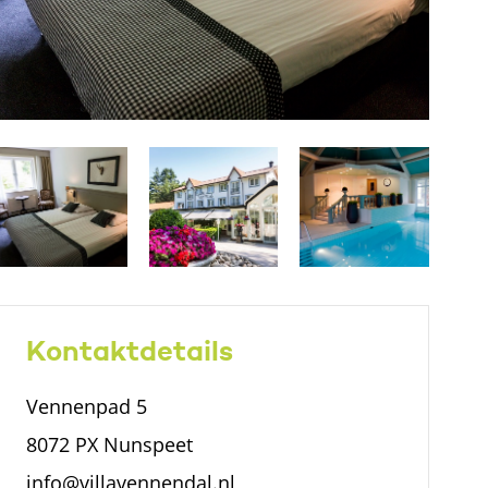
Kontaktdetails
Vennenpad 5
8072 PX Nunspeet
info@villavennendal.nl