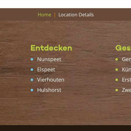
Location Details
Home
Entdecken
Ges
Nunspeet
Gem
Elspeet
Kün
Vierhouten
Ers
Hulshorst
Zwe