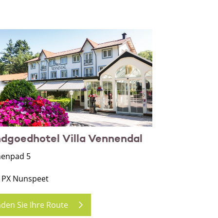
dgoedhotel Villa Vennendal
enpad 5
 PX Nunspeet
nden Sie Ihre Route