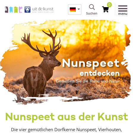
0
Suchen
menu
Nunspeet
entdecken
Genießen Sie die Ruhe und Natur
Nunspeet aus der Kunst
Die vier gemütlichen Dorfkerne Nunspeet, Vierhouten,