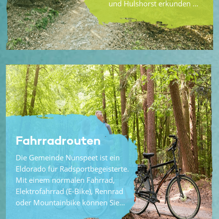
und Hulshorst erkunden …
Fahrradrouten
Die Gemeinde Nunspeet ist ein
Eldorado für Radsportbegeisterte.
Mit einem normalen Fahrrad,
Elektrofahrrad (E-Bike), Rennrad
oder Mountainbike können Sie…