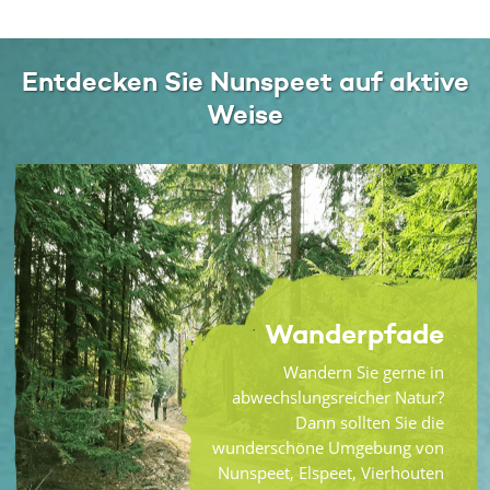
Entdecken Sie Nunspeet auf aktive
Weise
Wanderpfade
Wandern Sie gerne in
abwechslungsreicher Natur?
Dann sollten Sie die
wunderschöne Umgebung von
Nunspeet, Elspeet, Vierhouten