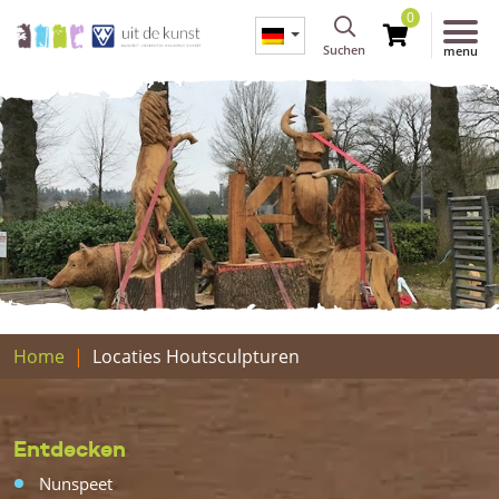
0
Suchen
menu
Home
Locaties Houtsculpturen
Entdecken
Nunspeet