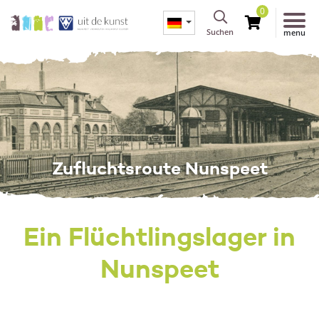
0
Suchen
menu
Zufluchtsroute Nunspeet
Ein Flüchtlingslager in
Nunspeet