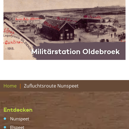
Militärstation Oldebroek
Home
Zufluchtsroute Nunspeet
Entdecken
Nunspeet
Elspeet