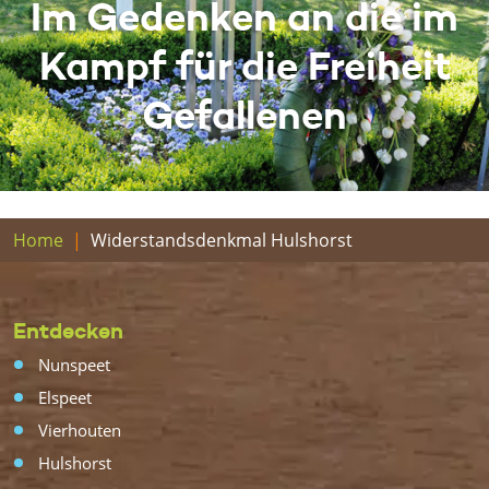
Im Gedenken an die im
Kampf für die Freiheit
Gefallenen
Home
Widerstandsdenkmal Hulshorst
Entdecken
Nunspeet
Elspeet
Vierhouten
Hulshorst