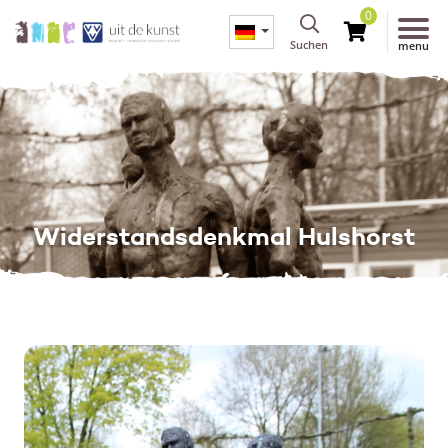
0
Suchen
menu
Widerstandsdenkmal Hulshorst