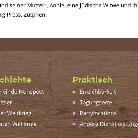
nd seiner Mutter: „Annie, eine jüdische Witwe und i
rg Press, Zutphen.
chichte
Praktisch
einde Nunspeet
Erreichbarkeit
stler
Tagungsorte
ter Weltkrieg
Partylocations
iten Weltkrieg
Andere Dienstleistung