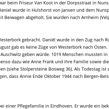
 war beim Friseur Van Koot in der Dorpsstraat in Nun
niel wurde in Hulshorst von Jansen und dem Nunsp
t Beiwagen abgeholt. Sie wurden nach Arnheim (Velp)
esterbork gebracht. Daniël wurde in den Zug nach Ro
ust gab es keine Züge von Westerbork nach Osten. Bi
 Auschwitz geben würde. 1019 Menschen mussten in 
ebenso dazu wie Anne Frank und ihre Familie sowie d
(siehe Stolpersteine ​​Bosweg 36). Als Todestag ist 
en, dass Annie Ende Oktober 1944 nach Bergen-Belse
bei einer Pflegefamilie in Eindhoven. Er wurde ein be