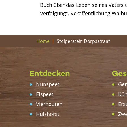
Buch über das Leben seines Vaters u
Verfolgung“. Veröffentlichung Walbu
Stolperstein Dorpsstraat
Home
Entdecken
Ges
Nunspeet
Gem
Elspeet
Kün
Vierhouten
Ers
Hulshorst
Zwe