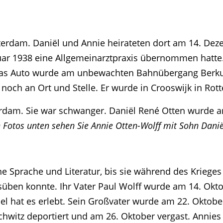
terdam. Daniël und Annie heirateten dort am 14. Dez
uar 1938 eine Allgemeinarztpraxis übernommen hatte.
Das Auto wurde am unbewachten Bahnübergang Berkum
noch an Ort und Stelle. Er wurde in Crooswijk in Rot
terdam. Sie war schwanger. Daniël René Otten wurde
 Fotos unten sehen Sie Annie Otten-Wolff mit Sohn Danië
che Sprache und Literatur, bis sie während des Krie
süben konnte. Ihr Vater Paul Wolff wurde am 14. Okt
iel hat es erlebt. Sein Großvater wurde am 22. Oktob
schwitz deportiert und am 26. Oktober vergast. Annie