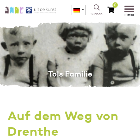
0
Suchen
menu
Tols Familie
Auf dem Weg von
Drenthe