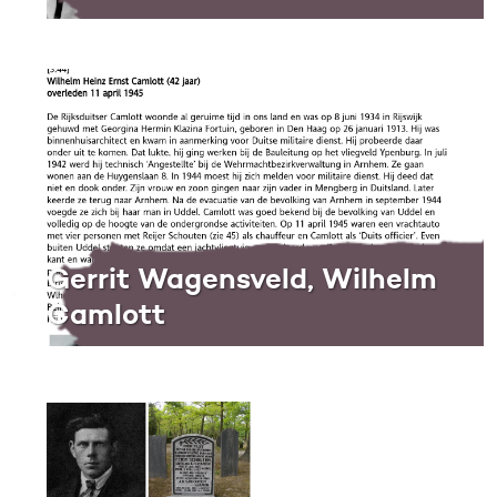
Gerrit Wagensveld, Wilhelm
Camlott