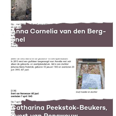
Anna Cornelia van den Berg-
Snel
Catharina Peekstok-Beukers,
Evert van Renswouw