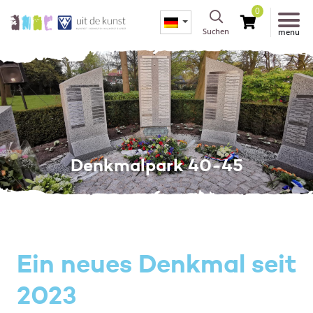
0
Suchen
menu
Denkmalpark 40-45
Ein neues Denkmal seit
2023