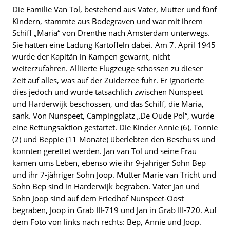
Die Familie Van Tol, bestehend aus Vater, Mutter und fünf
Kindern, stammte aus Bodegraven und war mit ihrem
Schiff „Maria“ von Drenthe nach Amsterdam unterwegs.
Sie hatten eine Ladung Kartoffeln dabei. Am 7. April 1945
wurde der Kapitän in Kampen gewarnt, nicht
weiterzufahren. Alliierte Flugzeuge schossen zu dieser
Zeit auf alles, was auf der Zuiderzee fuhr. Er ignorierte
dies jedoch und wurde tatsächlich zwischen Nunspeet
und Harderwijk beschossen, und das Schiff, die Maria,
sank. Von Nunspeet, Campingplatz „De Oude Pol“, wurde
eine Rettungsaktion gestartet. Die Kinder Annie (6), Tonnie
(2) und Beppie (11 Monate) überlebten den Beschuss und
konnten gerettet werden. Jan van Tol und seine Frau
kamen ums Leben, ebenso wie ihr 9-jähriger Sohn Bep
und ihr 7-jähriger Sohn Joop. Mutter Marie van Tricht und
Sohn Bep sind in Harderwijk begraben. Vater Jan und
Sohn Joop sind auf dem Friedhof Nunspeet-Oost
begraben, Joop in Grab III-719 und Jan in Grab III-720. Auf
dem Foto von links nach rechts: Bep, Annie und Joop.