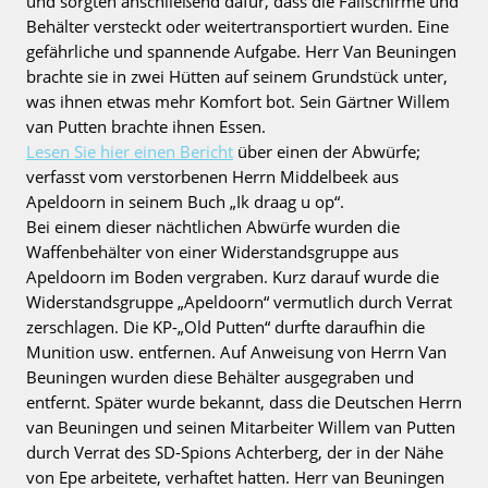
und sorgten anschließend dafür, dass die Fallschirme und
Behälter versteckt oder weitertransportiert wurden. Eine
gefährliche und spannende Aufgabe. Herr Van Beuningen
brachte sie in zwei Hütten auf seinem Grundstück unter,
was ihnen etwas mehr Komfort bot. Sein Gärtner Willem
van Putten brachte ihnen Essen.
Lesen Sie hier einen Bericht
über einen der Abwürfe;
verfasst vom verstorbenen Herrn Middelbeek aus
Apeldoorn in seinem Buch „Ik draag u op“.
Bei einem dieser nächtlichen Abwürfe wurden die
Waffenbehälter von einer Widerstandsgruppe aus
Apeldoorn im Boden vergraben. Kurz darauf wurde die
Widerstandsgruppe „Apeldoorn“ vermutlich durch Verrat
zerschlagen. Die KP-„Old Putten“ durfte daraufhin die
Munition usw. entfernen. Auf Anweisung von Herrn Van
Beuningen wurden diese Behälter ausgegraben und
entfernt. Später wurde bekannt, dass die Deutschen Herrn
van Beuningen und seinen Mitarbeiter Willem van Putten
durch Verrat des SD-Spions Achterberg, der in der Nähe
von Epe arbeitete, verhaftet hatten. Herr van Beuningen