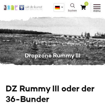
0
Suchen
menu
Dropzone Rummy III
DZ Rummy III oder der
36-Bunder