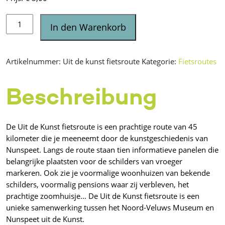
Uit
In den Warenkorb
de
Kunst
fietsroute
Artikelnummer:
Uit de kunst fietsroute
Kategorie:
Fietsroutes
(45
km)
Menge
Beschreibung
De Uit de Kunst fietsroute is een prachtige route van 45
kilometer die je meeneemt door de kunstgeschiedenis van
Nunspeet. Langs de route staan tien informatieve panelen die
belangrijke plaatsten voor de schilders van vroeger
markeren. Ook zie je voormalige woonhuizen van bekende
schilders, voormalig pensions waar zij verbleven, het
prachtige zoomhuisje… De Uit de Kunst fietsroute is een
unieke samenwerking tussen het Noord-Veluws Museum en
Nunspeet uit de Kunst.