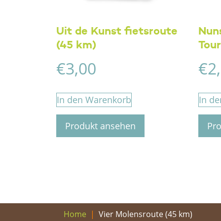
Uit de Kunst fietsroute
Nun
(45 km)
Tour
€
3,00
€
2
In den Warenkorb
In d
Produkt ansehen
Pr
Vier Molensroute (45 km)
Home