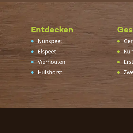
Entdecken
Ges
Nunspeet
Gem
Elspeet
Kün
Vierhouten
Ers
Hulshorst
Zwe