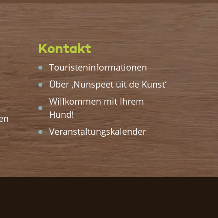
Kontakt
Touristeninformationen
Über ‚Nunspeet uit de Kunst‘
Willkommen mit Ihrem
Hund!
en
Veranstaltungskalender