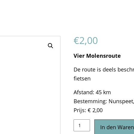
€
2,00
Vier Molensroute
De route is deels besc
fietsen
Afstand: 45 km
Bestemming: Nunspeet, 
Prijs: € 2,00
Vier
In den Ware
Molensroute