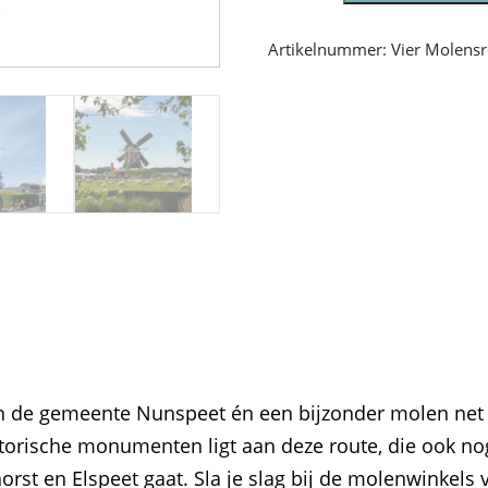
(45
km)
Artikelnummer:
Vier Molens
Menge
 in de gemeente Nunspeet én een bijzonder molen net
torische monumenten ligt aan deze route, die ook n
rst en Elspeet gaat. Sla je slag bij de molenwinkels 