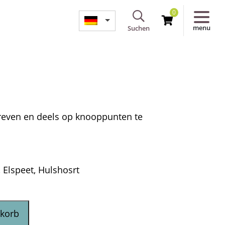
0
menu
Suchen
hreven en deels op knooppunten te
Elspeet, Hulshosrt
nkorb