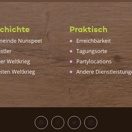
chichte
Praktisch
einde Nunspeet
Erreichbarkeit
stler
Tagungsorte
ter Weltkrieg
Partylocations
iten Weltkrieg
Andere Dienstleistung
Facebook
Instagram
Twitter
LinkedIn