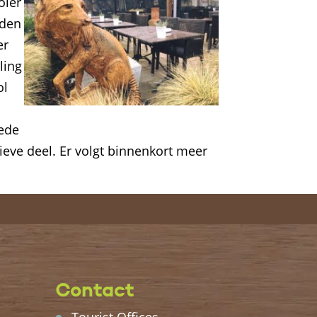
oier
lden
er
ling
ol
ede
ve deel. Er volgt binnenkort meer
Contact