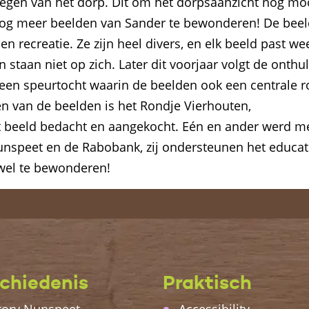
wegen van het dorp. Dit om het dorpsaanzicht nog mo
nog meer beelden van Sander te bewonderen! De bee
n recreatie. Ze zijn heel divers, en elk beeld past we
n staan niet op zich. Later dit voorjaar volgt de onthul
 een speurtocht waarin de beelden ook een centrale r
en van de beelden is het Rondje Vierhouten,
t beeld bedacht en aangekocht. Eén en ander werd m
speet en de Rabobank, zij ondersteunen het educatie
 wel te bewonderen!
chiedenis
Praktisch