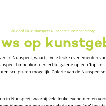
26 April 2018
Nunspeet
Nunspeet Kunstenaarsdorp
ws op kunstge
even in Nunspeet, waarbij vele leuke evenementen voo
unspeet binnenkort een echte galerie op een ‘top’-loca
uten sculpturen mogelijk. Galerie van de Nunspeets
ven in Nunspeet, waarbij vele leuke evenementen voo
peet binnenkort een echte galerie op een ‘top’-locatie