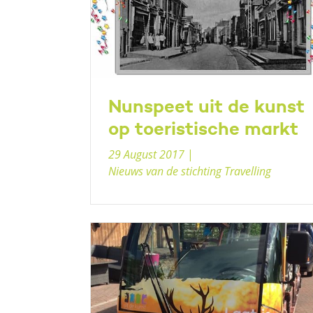
Nunspeet uit de kunst
op toeristische markt
29 August 2017
|
Nieuws van de stichting Travelling