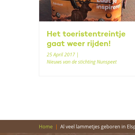
Het toeristentreintje
gaat weer rijden!
25 April 2017
|
Nieuws van de stichting Nunspeet
Al veel lammetjes geboren in Els
Home