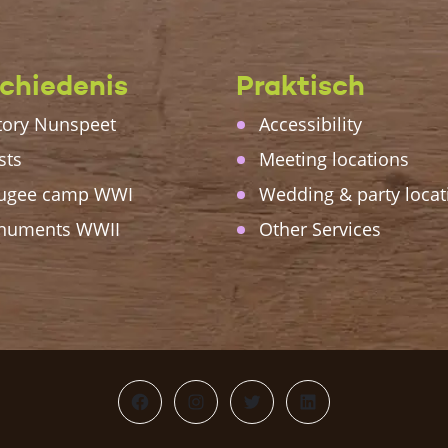
chiedenis
Praktisch
tory Nunspeet
Accessibility
sts
Meeting locations
ugee camp WWI
Wedding & party locat
numents WWII
Other Services
Facebook
Instagram
Twitter
LinkedIn