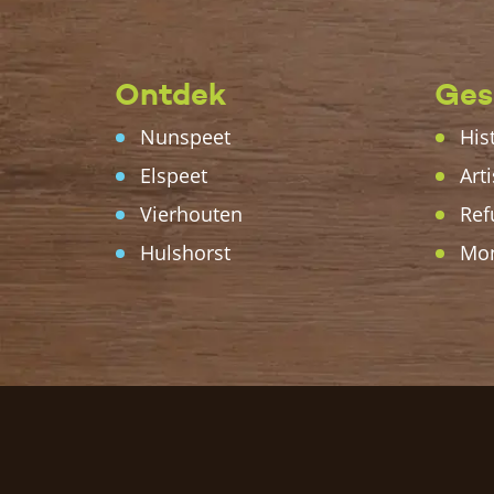
Ontdek
Ges
Nunspeet
His
Elspeet
Arti
Vierhouten
Ref
Hulshorst
Mo