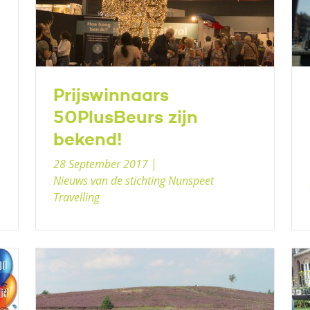
Prijswinnaars
50PlusBeurs zijn
bekend!
28 September 2017
|
Nieuws van de stichting Nunspeet
Travelling