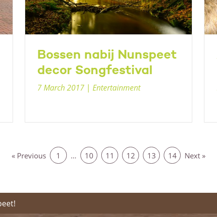
Bossen nabij Nunspeet
decor Songfestival
7 March 2017
|
Entertainment
« Previous
1
…
10
11
12
13
14
Next »
peet!