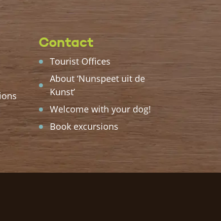
Contact
Tourist Offices
About ‘Nunspeet uit de
Kunst’
ions
Welcome with your dog!
Book excursions