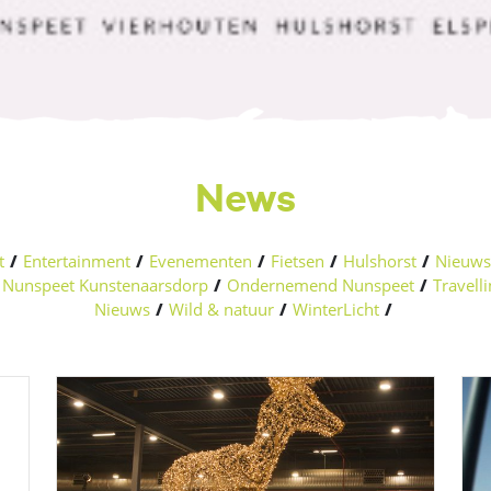
News
t
/
Entertainment
/
Evenementen
/
Fietsen
/
Hulshorst
/
Nieuws 
Nunspeet Kunstenaarsdorp
/
Ondernemend Nunspeet
/
Travell
Nieuws
/
Wild & natuur
/
WinterLicht
/