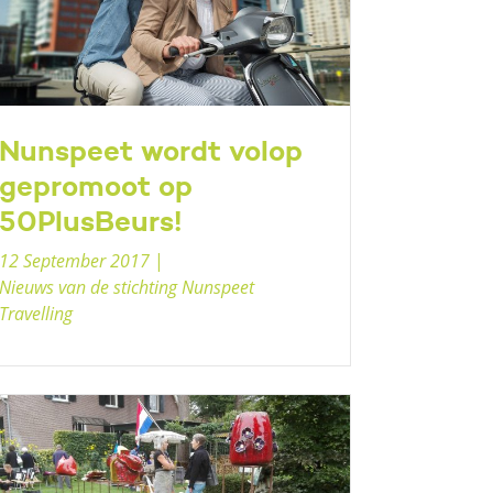
Nunspeet wordt volop
gepromoot op
50PlusBeurs!
12 September 2017
|
Nieuws van de stichting Nunspeet
Travelling