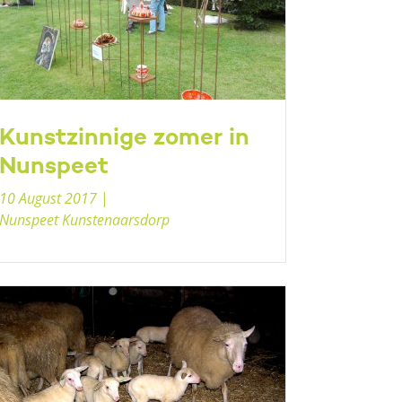
Kunstzinnige zomer in
Nunspeet
10 August 2017
|
Nunspeet Kunstenaarsdorp