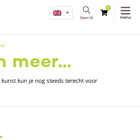
0
menu
Search
et
en meer…
 kunst kun je nog steeds terecht voor
r