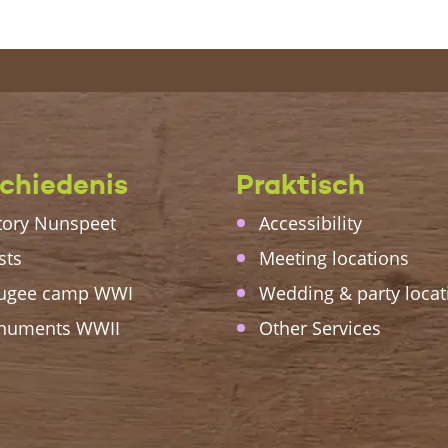
chiedenis
Praktisch
tory Nunspeet
Accessibility
sts
Meeting locations
ugee camp WWI
Wedding & party locat
numents WWII
Other Services