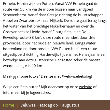
Ermelo, Harderwijk en Putten. Vanaf VVV Ermelo gaat de
route van 55 km via de mooie bossen naar Landgoed
Schovenhorst. Vanaf daar fiets je richting de buurtschappen
Appel en Zwartebroek naar Nijkerk. De route gaat terug langs
het water van het prachtige Nijkerkernauw en over de
Groevenbeekse Heide. Vanaf Elburg fiets je de De
Revedieproute (38 km); deze route meandert door drie
provincies, door het oude en nieuwe land. Langs water,
boerenland en door bossen. VVV Putten heeft een route
uitgestippeld richting Harderwijk, tijdens het Hanzejaar is een
bezoekje aan deze Historische Hanzestad zeker de moeite
waard! Lengte is 40 km
Maak jij mooie foto’s? Deel ze met #veluwsefietsdag!
Wil je een fiets huren? Kijk daarvoor op onze
website
of
informeer bij je logeeradres.
Home
Veluwse Fietsdag op 1 augustus