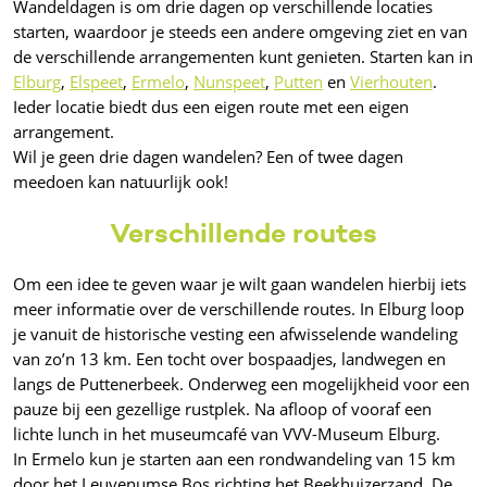
Wandeldagen is om drie dagen op verschillende locaties
starten, waardoor je steeds een andere omgeving ziet en van
de verschillende arrangementen kunt genieten. Starten kan in
Elburg
,
Elspeet
,
Ermelo
,
Nunspeet
,
Putten
en
Vierhouten
.
Ieder locatie biedt dus een eigen route met een eigen
arrangement.
Wil je geen drie dagen wandelen? Een of twee dagen
meedoen kan natuurlijk ook!
Verschillende routes
Om een idee te geven waar je wilt gaan wandelen hierbij iets
meer informatie over de verschillende routes. In Elburg loop
je vanuit de historische vesting een afwisselende wandeling
van zo’n 13 km. Een tocht over bospaadjes, landwegen en
langs de Puttenerbeek. Onderweg een mogelijkheid voor een
pauze bij een gezellige rustplek. Na afloop of vooraf een
lichte lunch in het museumcafé van VVV-Museum Elburg.
In Ermelo kun je starten aan een rondwandeling van 15 km
door het Leuvenumse Bos richting het Beekhuizerzand. De