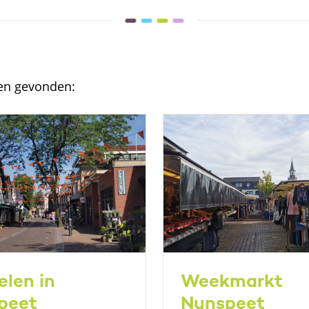
ten gevonden:
len in
Weekmarkt
peet
Nunspeet