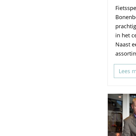
Fietsspe
Bonenbe
prachti
in het 
Naast e
assortim
Lees 