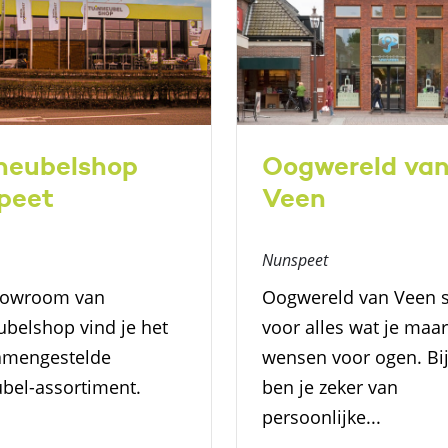
meubelshop
Oogwereld va
peet
Veen
Nunspeet
howroom van
Oogwereld van Veen s
belshop vind je het
voor alles wat je maar
amengestelde
wensen voor ogen. Bi
bel-assortiment.
ben je zeker van
persoonlijke...