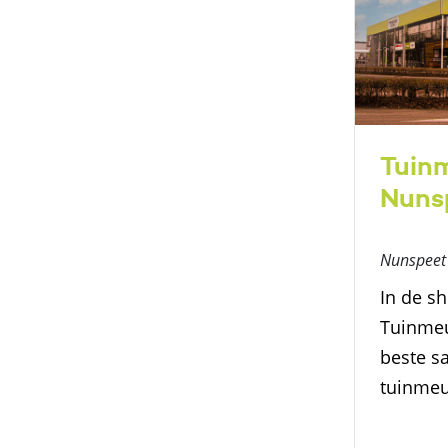
Tuin
Nuns
Nunspeet
In de s
Tuinmeu
beste s
tuinmeu