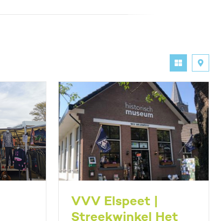
VVV Elspeet |
Streekwinkel Het