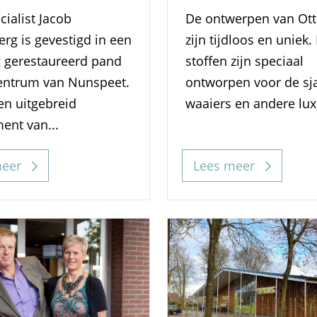
cialist Jacob
De ontwerpen van Ot
rg is gevestigd in een
zijn tijdloos en uniek.
g gerestaureerd pand
stoffen zijn speciaal
centrum van Nunspeet.
ontworpen voor de sja
en uitgebreid
waaiers en andere luxe
ent van...
meer
Lees meer