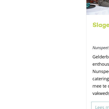
Slage
Nunspeet
Gelderb
enthousi
Nunspeet
catering
mee te 
vakwedst
Lees 