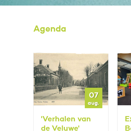
Agenda
07
07
aug.
aug.
'Verhalen van
E
de Veluwe'
B