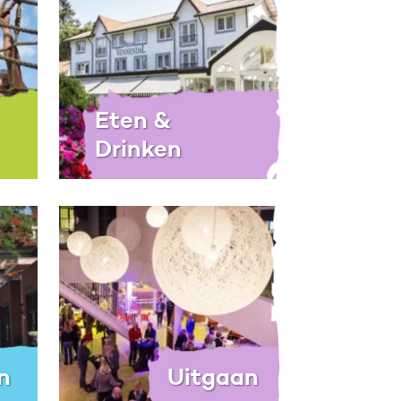
Eten &
Drinken
n
Uitgaan