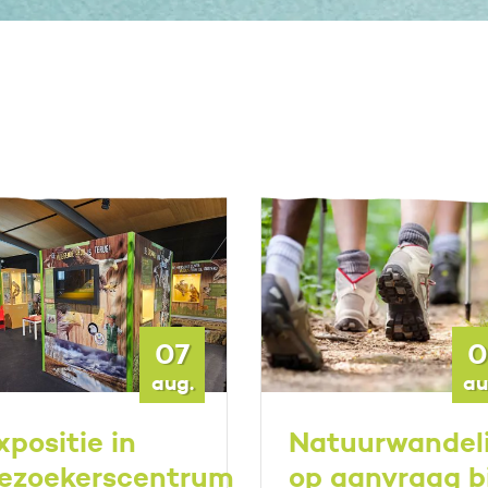
07
0
aug.
au
xpositie in
Natuurwandel
ezoekerscentrum
op aanvraag bi