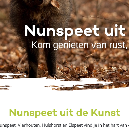
Nunspeet uit
Kom genieten van rust, 
Nunspeet uit de Kunst
unspeet, Vierhouten, Hulshorst en Elspeet vind je in het hart v