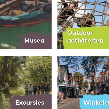
Outdoor
Musea
activiteiten
Excursies
Winkele