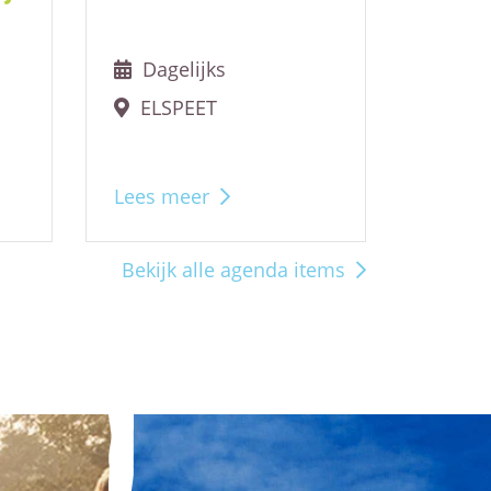
Dagelijks
Wek
ELSPEET
Nun
Lees meer
Lees m
Bekijk alle agenda items