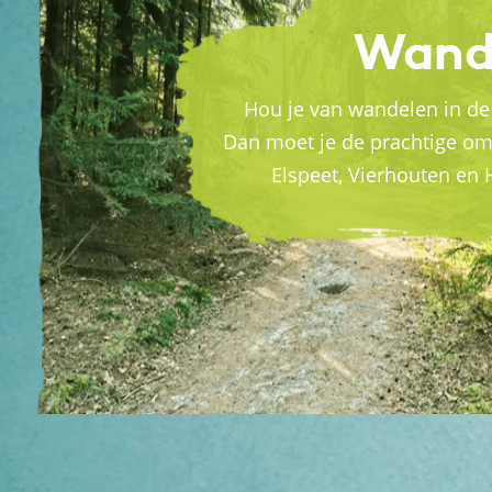
Wand
Hou je van wandelen in de
Dan moet je de prachtige o
Elspeet, Vierhouten en