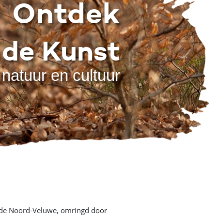
Ontdek
 de Kunst
natuur en cultuur
an de Noord-Veluwe, omringd door