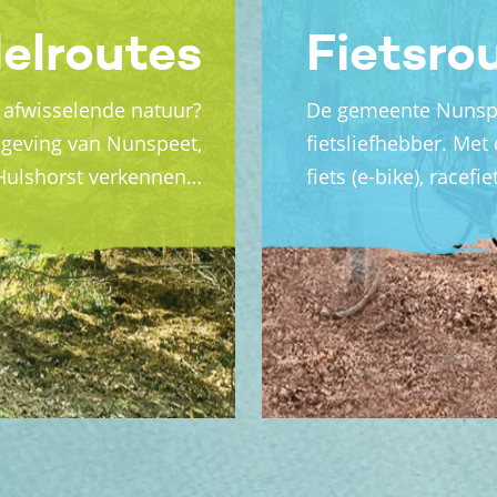
elroutes
Fietsro
 afwisselende natuur?
De gemeente Nunspe
mgeving van Nunspeet,
fietsliefhebber. Met
 Hulshorst verkennen…
fiets (e-bike), racef