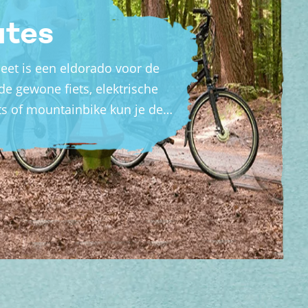
utes
et is een eldorado voor de
 de gewone fiets, elektrische
iets of mountainbike kun je de…