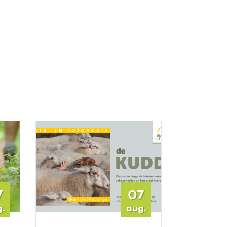
7
07
.
aug.