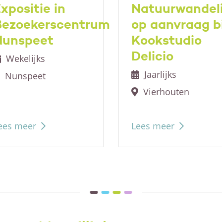
xpositie in
Natuurwandel
Bezoekerscentrum
op aanvraag bi
Nunspeet
Kookstudio
Delicio
Wekelijks
Jaarlijks
Nunspeet
Vierhouten
ees meer
Lees meer