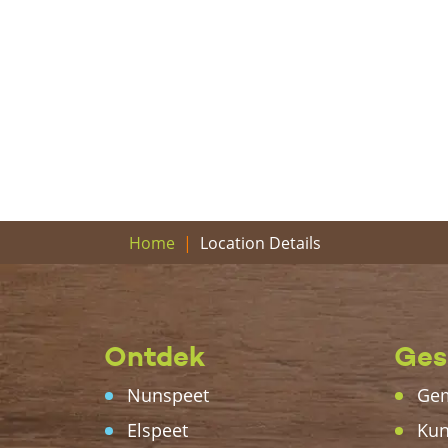
Location Details
Home
Ontdek
Ges
Nunspeet
Gem
Elspeet
Kun