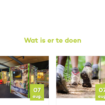
Wat is er te doen
07
0
aug.
aug