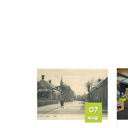
08
07
aug.
aug.