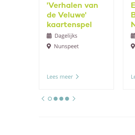
ngen
'Verhalen van
E
antie
de Veluwe'
en
kaartenspel
Dagelijks
Nunspeet
Lees meer
L