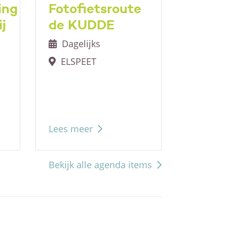
ing
Fotofietsroute
Kunst
j
de KUDDE
Nuns
Dagelijks
Wekel
ELSPEET
Nuns
Lees meer
Lees me
Bekijk alle agenda items