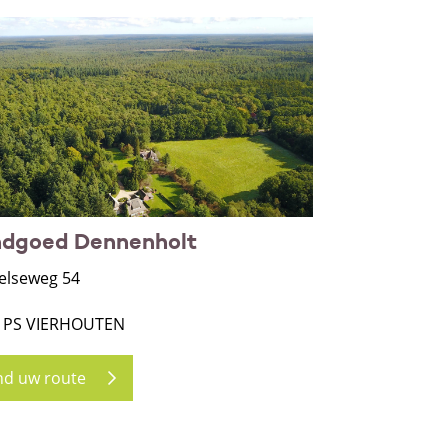
dgoed Dennenholt
elseweg 54
 PS VIERHOUTEN
nd uw route