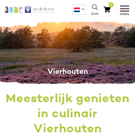
0
Zoek
menu
Vierhouten
Meesterlijk genieten
in culinair
Vierhouten