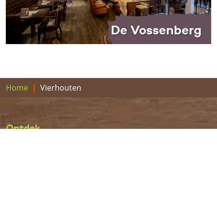
De Vossenberg
Home
Vierhouten
Ontdek
Nunspeet
Elspeet
Vierhouten
Hulshorst
Geschiedenis