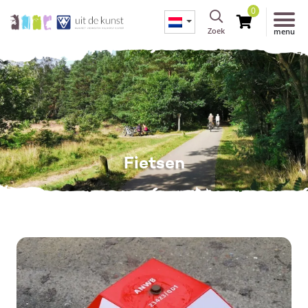
0
Zoek
menu
Fietsen