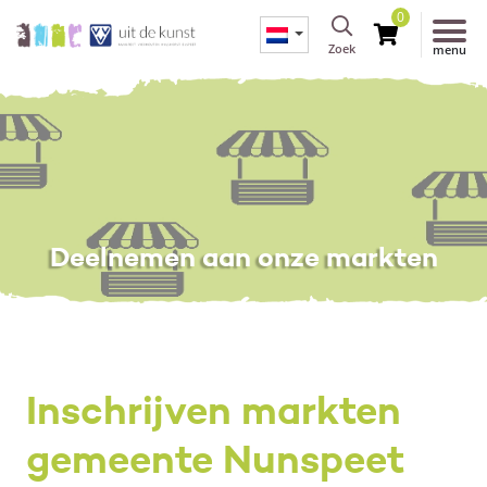
0
Zoek
menu
Deelnemen aan onze markten
Inschrijven markten
gemeente Nunspeet