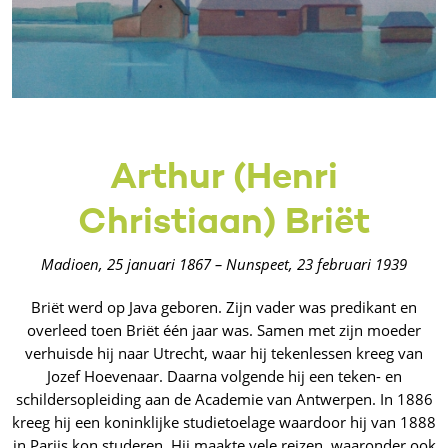
Arthur (Henri
Christiaan) Briët
Madioen, 25 januari 1867 – Nunspeet, 23 februari 1939
Briët werd op Java geboren. Zijn vader was predikant en
overleed toen Briët één jaar was. Samen met zijn moeder
verhuisde hij naar Utrecht, waar hij tekenlessen kreeg van
Jozef Hoevenaar. Daarna volgende hij een teken- en
schildersopleiding aan de Academie van Antwerpen. In 1886
kreeg hij een koninklijke studietoelage waardoor hij van 1888
in Parijs kon studeren. Hij maakte vele reizen, waaronder ook