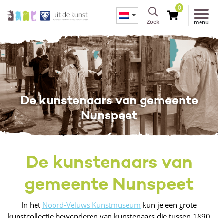
0
Zoek
menu
De kunstenaars van gemeente
Nunspeet
De kunstenaars van
gemeente Nunspeet
In het
Noord-Veluws Kunstmuseum
kun je een grote
kunstcollectie bewonderen van kunstenaars die tussen 1890