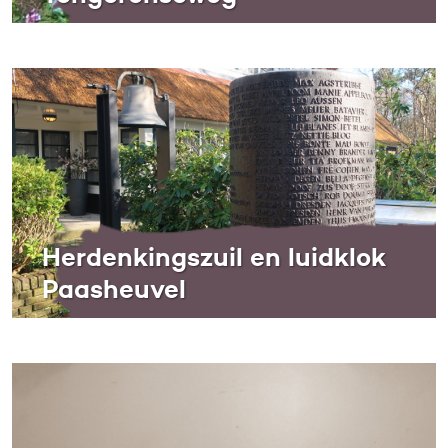
Herdenkingszuil en luidklok
Paasheuvel