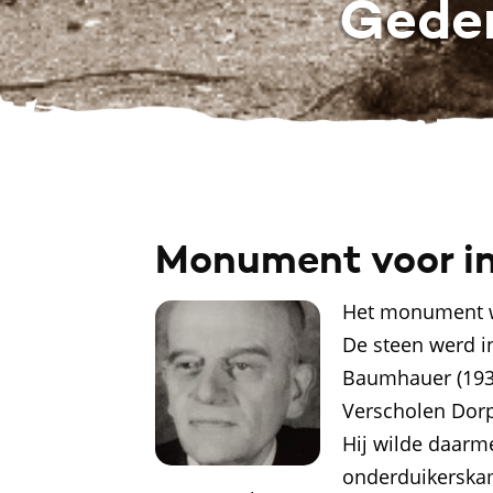
Gede
Monument voor i
Het monument wa
De steen werd i
Baumhauer (1931
Verscholen Dorp
Hij wilde daarm
onderduikerskam