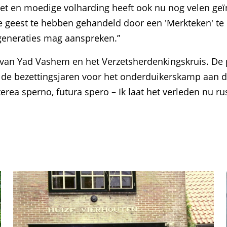
inzet en moedige volharding heeft ook nu nog velen ge
e geest te hebben gehandeld door een 'Merkteken' te
generaties mag aanspreken.”
van Yad Vashem en het Verzetsherdenkingskruis. De
 de bezettingsjaren voor het onderduikerskamp aan d
terea sperno, futura spero – Ik laat het verleden nu 