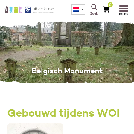
0
Zoek
menu
Belgisch Monument
Gebouwd tijdens WOI