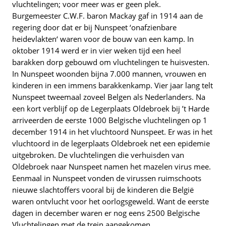
vluchtelingen; voor meer was er geen plek.
Burgemeester C.W.F. baron Mackay gaf in 1914 aan de
regering door dat er bij Nunspeet ‘onafzienbare
heidevlakten‘ waren voor de bouw van een kamp. In
oktober 1914 werd er in vier weken tijd een heel
barakken dorp gebouwd om vluchtelingen te huisvesten.
In Nunspeet woonden bijna 7.000 mannen, vrouwen en
kinderen in een immens barakkenkamp. Vier jaar lang telt
Nunspeet tweemaal zoveel Belgen als Nederlanders. Na
een kort verblijf op de Legerplaats Oldebroek bij ’t Harde
arriveerden de eerste 1000 Belgische vluchtelingen op 1
december 1914 in het vluchtoord Nunspeet. Er was in het
vluchtoord in de legerplaats Oldebroek net een epidemie
uitgebroken. De vluchtelingen die verhuisden van
Oldebroek naar Nunspeet namen het mazelen virus mee.
Eenmaal in Nunspeet vonden de virussen ruimschoots
nieuwe slachtoffers vooral bij de kinderen die België
waren ontvlucht voor het oorlogsgeweld. Want de eerste
dagen in december waren er nog eens 2500 Belgische
Vluchtelingen met de trein aangekomen.