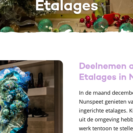
Etalages
Deelnemen a
Etalages in
In de maand december
Nunspeet genieten van
ingerichte etalages.
uit de omgeving heb
werk tentoon te stelle