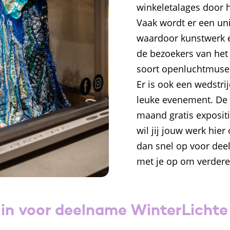
winkeletalages door 
Vaak wordt er een u
waardoor kunstwerk e
de bezoekers van he
soort openluchtmus
Er is ook een wedstr
leuke evenement. De
maand gratis expositi
wil jij jouw werk hie
dan snel op voor de
met je op om verdere
e in voor deelname WinterLichte