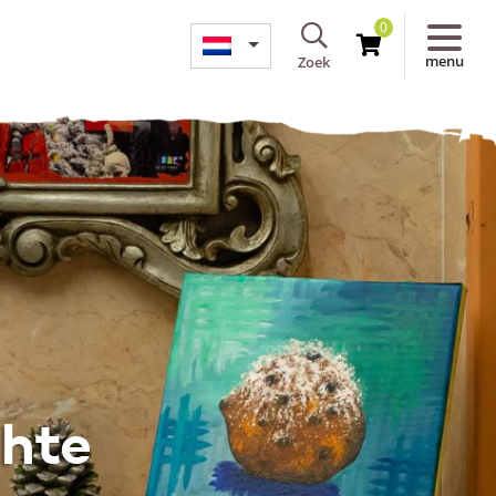
0
menu
Zoek
hte