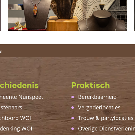
s
chiedenis
Praktisch
eente Nunspeet
Bereikbaarheid
stenaars
Vergaderlocaties
chtoord WOI
Trouw & partylocaties
denking WOII
Overige Dienstverleni