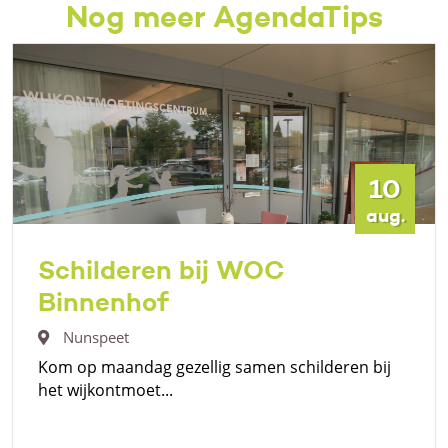
Nog meer AgendaTips
10
aug.
Schilderen bij WOC
Binnenhof
Nunspeet
Kom op maandag gezellig samen schilderen bij
het wijkontmoet...