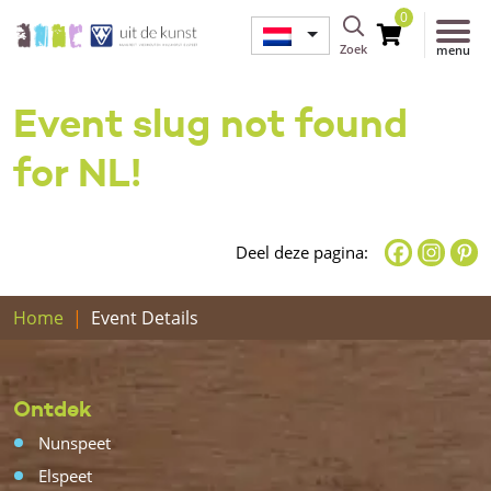
0
Zoek
menu
Event slug not found
for NL!
Deel deze pagina:
Home
Event Details
Ontdek
Nunspeet
Elspeet