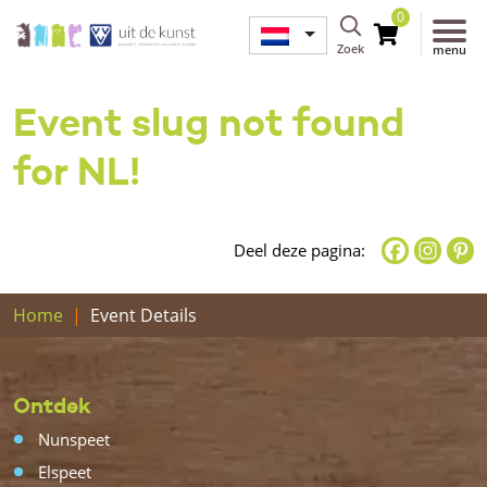
0
Zoek
menu
Event slug not found
for NL!
Deel deze pagina:
Home
Event Details
Ontdek
Nunspeet
Elspeet