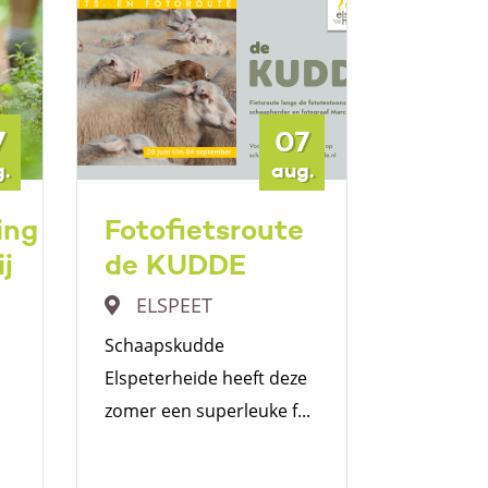
7
07
.
aug.
ing
Fotofietsroute
Kunst
j
de KUDDE
Nuns
ELSPEET
Nuns
Schaapskudde
Midden op
Elspeterheide heeft deze
sinds 202
zomer een superleuke f...
gevestigd, 