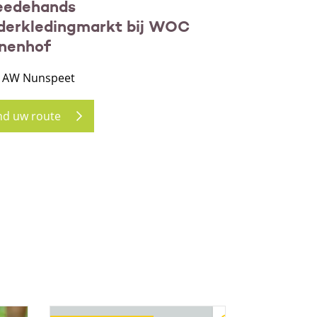
eedehands
derkledingmarkt bij WOC
nenhof
 AW Nunspeet
nd uw route