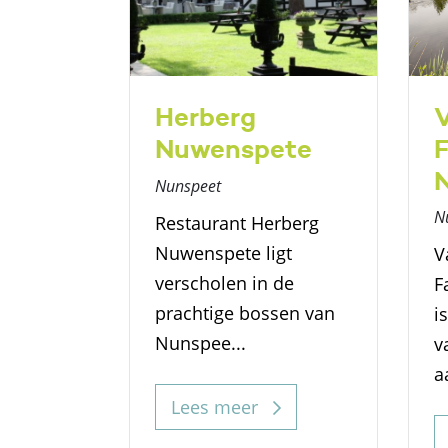
Herberg
nt &
Nuwenspete
F
Nunspeet
N
Restaurant Herberg
Nuwenspete ligt
V
verscholen in de
F
e Veluwse
prachtige bossen van
i
Nunspee...
v
richting
a
at de...
Lees meer