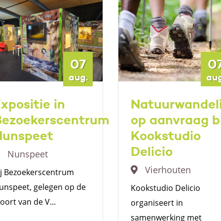
07
0
aug.
aug
xpositie in
Natuurwandel
Bezoekerscentrum
op aanvraag bi
Nunspeet
Kookstudio
Delicio
Nunspeet
Vierhouten
ij Bezoekerscentrum
unspeet, gelegen op de
Kookstudio Delicio
Poort van de V...
organiseert in
samenwerking met