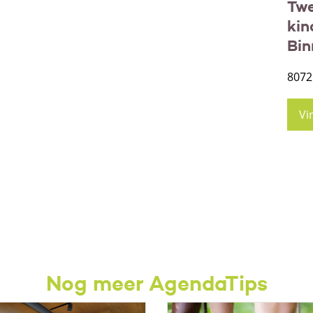
Tw
kin
Bin
8072
Vi
Nog meer AgendaTips