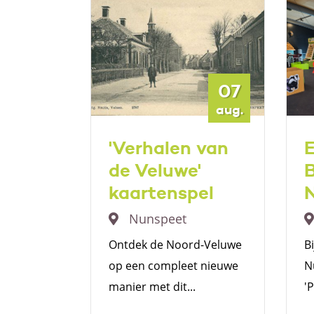
08
07
aug.
aug.
ngen
'Verhalen van
E
antie
de Veluwe'
en
kaartenspel
Nunspeet
Ontdek de Noord-Veluwe
B
op een compleet nieuwe
N
rscholen
manier met dit...
'
t deze