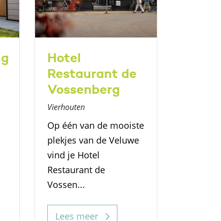
ng
Hotel
Land
Restaurant de
Menn
Vossenberg
Elspeet
Vierhouten
Midden i
bossen 
Op één van de mooiste
vind je 
plekjes van de Veluwe
Mennorod
vind je Hotel
Restaurant de
Vossen...
Lees 
Lees meer