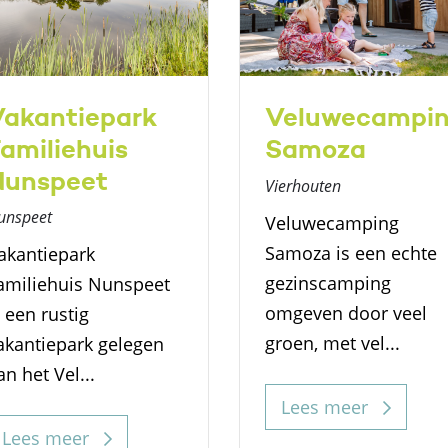
Vakantiepark
Veluwecampi
amiliehuis
Samoza
Nunspeet
Vierhouten
unspeet
Veluwecamping
Samoza is een echte
akantiepark
gezinscamping
amiliehuis Nunspeet
omgeven door veel
s een rustig
groen, met vel...
akantiepark gelegen
an het Vel...
Lees meer
Lees meer