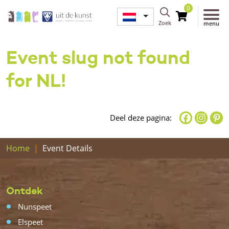
0
Zoek
menu
Event slug not found
for NL!
Deel deze pagina:
Home
Event Details
Ontdek
Nunspeet
Elspeet