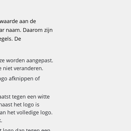
l waarde aan de
ar naam. Daarom zijn
regels. De
jze worden aangepast.
e niet veranderen.
ogo afknippen of
aatst tegen een witte
aast het logo is
an het volledige logo.
.
et logo dan tegen een