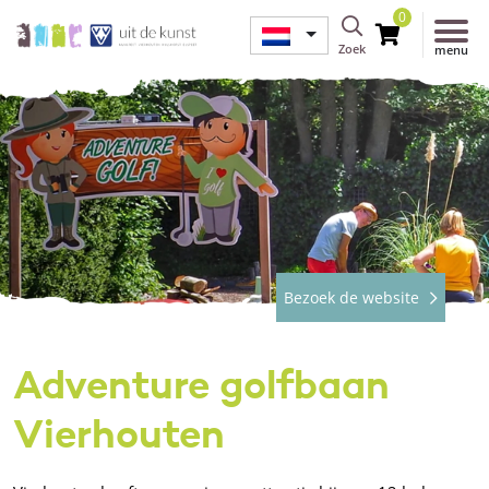
0
Zoek
menu
Bezoek de website
Adventure golfbaan
Vierhouten