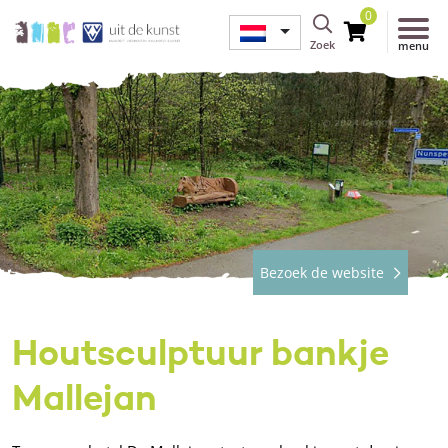
0
Zoek
menu
Bezoek de website
Houtsculptuur bankje
Mallejan