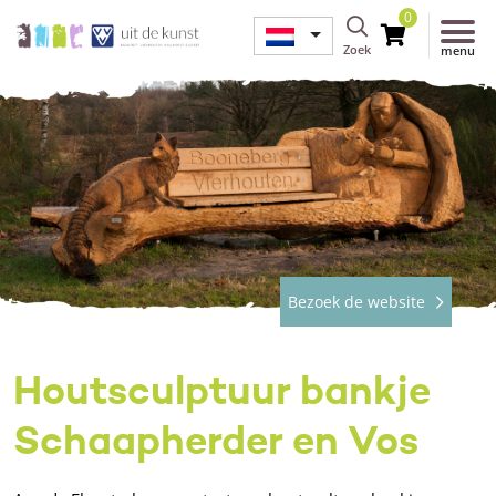
0
Zoek
menu
Bezoek de website
Houtsculptuur bankje
Schaapherder en Vos