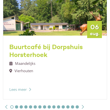
06
aug.
Buurtcafé bij Dorpshuis
Horsterhoek
Maandelijks
Vierhouten
Lees meer