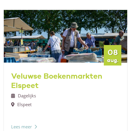
08
aug.
Veluwse Boekenmarkten
Elspeet
Dagelijks
Elspeet
Lees meer