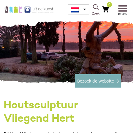
0
Zoek
menu
Bezoek de website
Houtsculptuur
Vliegend Hert