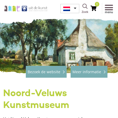
0
Zoek
menu
Bezoek de website
Meer informatie
Noord-Veluws
Kunstmuseum