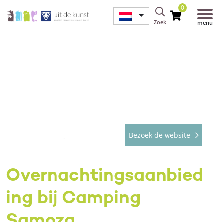
0
Zoek
menu
Bezoek de website
Overnachtingsaanbied
ing bij Camping
Samoza