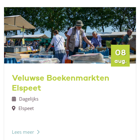
08
aug.
Veluwse Boekenmarkten
Elspeet
Dagelijks
Elspeet
Lees meer