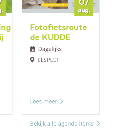
7
07
.
aug.
ing
Fotofietsroute
Kunst
j
de KUDDE
Nuns
Dagelijks
Wekel
ELSPEET
Nuns
Lees meer
Lees me
Bekijk alle agenda items