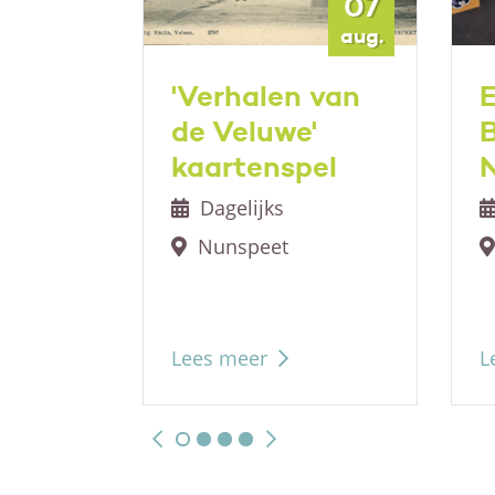
08
07
aug.
aug.
ngen
'Verhalen van
E
antie
de Veluwe'
en
kaartenspel
Dagelijks
Nunspeet
Lees meer
L