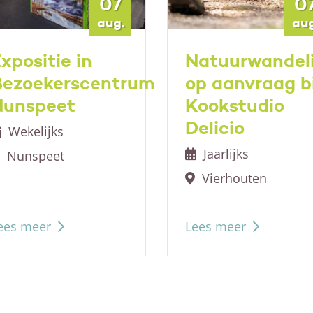
07
0
aug.
aug
xpositie in
Natuurwandel
Bezoekerscentrum
op aanvraag bi
Nunspeet
Kookstudio
Delicio
Wekelijks
Jaarlijks
Nunspeet
Vierhouten
ees meer
Lees meer