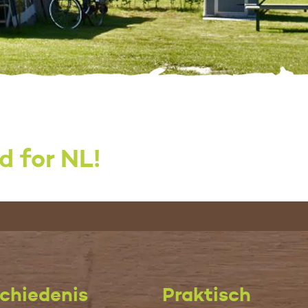
d for NL!
chiedenis
Praktisch