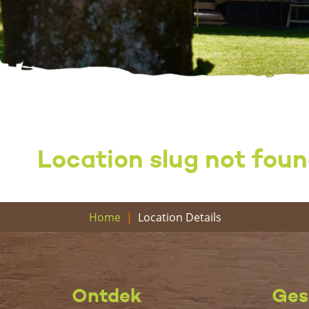
Location slug not foun
Location Details
Home
Ontdek
Ges