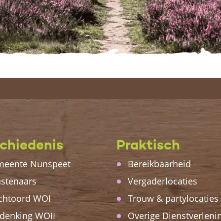
chiedenis
Praktisch
eente Nunspeet
Bereikbaarheid
stenaars
Vergaderlocaties
chtoord WOI
Trouw & partylocaties
denking WOII
Overige Dienstverleni