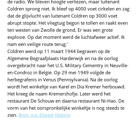
de radio. We bleven hoogte verliezen, maar luitenant
Coldren sprong niet. Ik bleef op 4000 voet cirkelen en zag
dat de glijvlucht van luitenant Coldren op 3000 voet
abrupt stopte. Het vliegtuig begon te tollen en raakt even
ten westen van Zwolle de grond. Er was een grote
explosie. Op dat moment werd de luchtafweer actief. Ik
nam een veilige route terug.’
Coldren werd op 11 maart 1944 begraven op de
Algemene Begraafplaats Harderwijk en na de oorlog
overgebracht naar het U.S. Military Cementry in Neuville-
en-Condroz in België. Op 29 mei 1949 volgde de
herbegrafenis in Venus (Pennsylvania). Na de oorlog
wordt het winkeltje van Karel en Dia Kremer herbouwd.
Het kreeg de naam Kremershofje. Later werd het
restaurant De Schouw en daarna restaurant Ni-Hao. De
vorm van het oorspronkelijke winkeltje is nog steeds te
zien.
Bron: o.a. Elspeet Historie