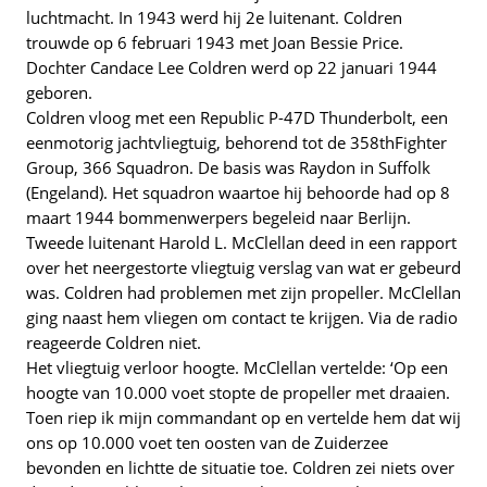
luchtmacht. In 1943 werd hij 2e luitenant. Coldren
trouwde op 6 februari 1943 met Joan Bessie Price.
Dochter Candace Lee Coldren werd op 22 januari 1944
geboren.
Coldren vloog met een Republic P-47D Thunderbolt, een
eenmotorig jachtvliegtuig, behorend tot de 358thFighter
Group, 366 Squadron. De basis was Raydon in Suffolk
(Engeland). Het squadron waartoe hij behoorde had op 8
maart 1944 bommenwerpers begeleid naar Berlijn.
Tweede luitenant Harold L. McClellan deed in een rapport
over het neergestorte vliegtuig verslag van wat er gebeurd
was. Coldren had problemen met zijn propeller. McClellan
ging naast hem vliegen om contact te krijgen. Via de radio
reageerde Coldren niet.
Het vliegtuig verloor hoogte. McClellan vertelde: ‘Op een
hoogte van 10.000 voet stopte de propeller met draaien.
Toen riep ik mijn commandant op en vertelde hem dat wij
ons op 10.000 voet ten oosten van de Zuiderzee
bevonden en lichtte de situatie toe. Coldren zei niets over