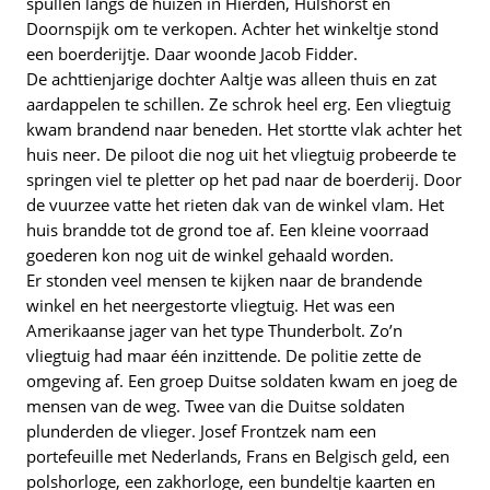
spullen langs de huizen in Hierden, Hulshorst en
Doornspijk om te verkopen. Achter het winkeltje stond
een boerderijtje. Daar woonde Jacob Fidder.
De achttienjarige dochter Aaltje was alleen thuis en zat
aardappelen te schillen. Ze schrok heel erg. Een vliegtuig
kwam brandend naar beneden. Het stortte vlak achter het
huis neer. De piloot die nog uit het vliegtuig probeerde te
springen viel te pletter op het pad naar de boerderij. Door
de vuurzee vatte het rieten dak van de winkel vlam. Het
huis brandde tot de grond toe af. Een kleine voorraad
goederen kon nog uit de winkel gehaald worden.
Er stonden veel mensen te kijken naar de brandende
winkel en het neergestorte vliegtuig. Het was een
Amerikaanse jager van het type Thunderbolt. Zo’n
vliegtuig had maar één inzittende. De politie zette de
omgeving af. Een groep Duitse soldaten kwam en joeg de
mensen van de weg. Twee van die Duitse soldaten
plunderden de vlieger. Josef Frontzek nam een
portefeuille met Nederlands, Frans en Belgisch geld, een
polshorloge, een zakhorloge, een bundeltje kaarten en