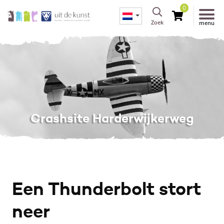
0
Zoek
menu
Crashsite Harderwijkerweg
Een Thunderbolt stort
neer